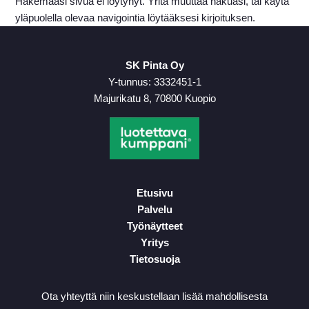
Hakemaasi sivua ei löytynyt. Yritä muuttaa hakuasi, tai käytä
yläpuolella olevaa navigointia löytääksesi kirjoituksen.
SK Pinta Oy
Y-tunnus: 3332451-1
Majurikatu 8, 70800 Kuopio
Etusivu
Palvelu
Työnäytteet
Yritys
Tietosuoja
Ota yhteyttä niin keskustellaan lisää mahdollisesta