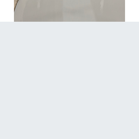
Epoksi pinnoite, navetan karjan syöttökaukalo