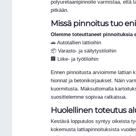
polyuretaanipinnoite varmistaa, että l
pitkään.
Missä pinnoitus tuo eni
Olemme toteuttaneet pinnoituksia e
🚗 Autotallien lattioihin
📦 Varasto- ja säilytystiloihin
🏢 Liike- ja työtiloihin
Ennen pinnoitusta arvioimme lattian k
hionnat ja betonikorjaukset. Näin varm
kuormitusta. Maksuttomalla kartoituk
suosittelemme sopivaa ratkaisua.
Huolellinen toteutus a
Kestävä lopputulos syntyy oikeista ty
kokemusta lattiapinnoituksista vuodest