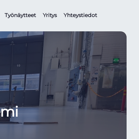
Työnäytteet
Yritys
Yhteystiedot
emi