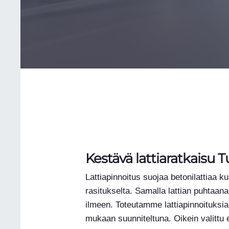
Kestävä lattiaratkaisu 
Lattiapinnoitus suojaa betonilattiaa ku
rasitukselta. Samalla lattian puhtaanapi
ilmeen. Toteutamme lattiapinnoituksi
mukaan suunniteltuna. Oikein valittu 