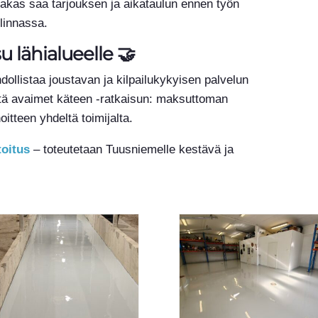
akas saa tarjouksen ja aikataulun ennen työn
llinnassa.
u lähialueelle 🤝
llistaa joustavan ja kilpailukykyisen palvelun
tä avaimet käteen -ratkaisun: maksuttoman
oitteen yhdeltä toimijalta.
toitus
– toteutetaan Tuusniemelle kestävä ja