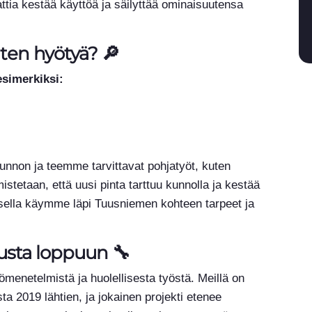
attia kestää käyttöä ja säilyttää ominaisuutensa
ten hyötyä? 🔎
simerkiksi:
unnon ja teemme tarvittavat pohjatyöt, kuten
istetaan, että uusi pinta tarttuu kunnolla ja kestää
sella käymme läpi Tuusniemen kohteen tarpeet ja
lusta loppuun 🔧
ömenetelmistä ja huolellisesta työstä. Meillä on
a 2019 lähtien, ja jokainen projekti etenee