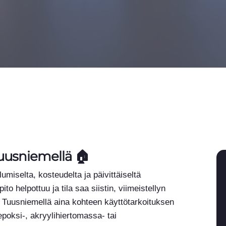
Tuusniemellä 🏠
lumiselta, kosteudelta ja päivittäiseltä
to helpottuu ja tila saa siistin, viimeistellyn
a Tuusniemellä aina kohteen käyttötarkoituksen
epoksi-, akryylihiertomassa- tai