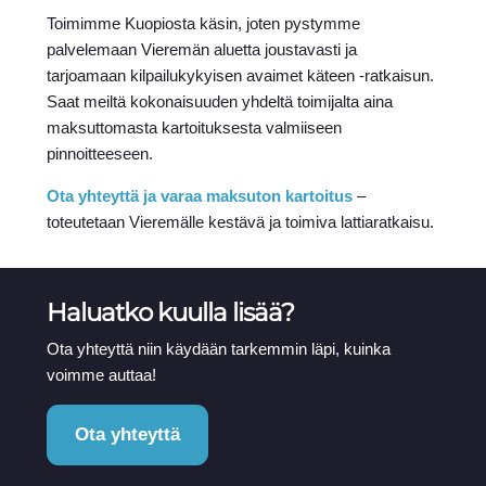
Toimimme Kuopiosta käsin, joten pystymme
palvelemaan Vieremän aluetta joustavasti ja
tarjoamaan kilpailukykyisen avaimet käteen -ratkaisun.
Saat meiltä kokonaisuuden yhdeltä toimijalta aina
maksuttomasta kartoituksesta valmiiseen
pinnoitteeseen.
Ota yhteyttä ja varaa maksuton kartoitus
–
toteutetaan Vieremälle kestävä ja toimiva lattiaratkaisu.
Haluatko kuulla lisää?
Ota yhteyttä niin käydään tarkemmin läpi, kuinka
voimme auttaa!
Ota yhteyttä