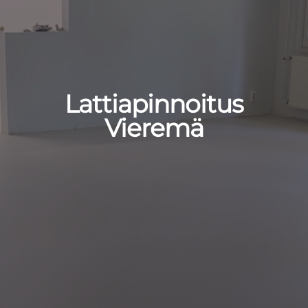
Lattiapinnoitus
Vieremä